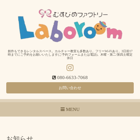
創作もできるレンタルスペース。カルチャー教室も多数あり。フリーWi-Fiあり。3日前17
時までにご予約をお願いいたします(ご予約フォームまたは電話)。木曜・第二/第四土曜定
休日
080-6633-7068
お問い合わせ
MENU
お知らせ