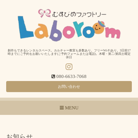
創作もできるレンタルスペース。カルチャー教室も多数あり。フリーWi-Fiあり。3日前17
時までにご予約をお願いいたします(ご予約フォームまたは電話)。木曜・第二/第四土曜定
休日
080-6633-7068
お問い合わせ
MENU
お知らせ