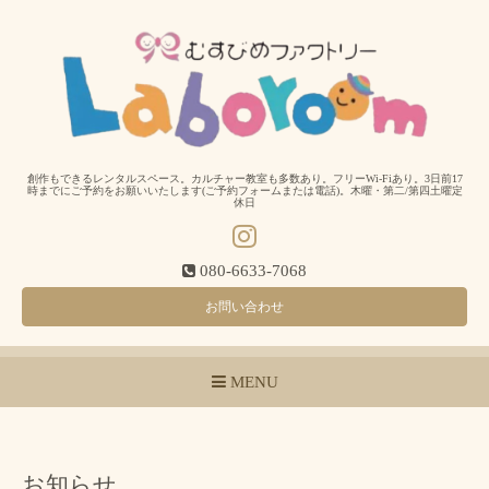
創作もできるレンタルスペース。カルチャー教室も多数あり。フリーWi-Fiあり。3日前17
時までにご予約をお願いいたします(ご予約フォームまたは電話)。木曜・第二/第四土曜定
休日
080-6633-7068
お問い合わせ
MENU
お知らせ