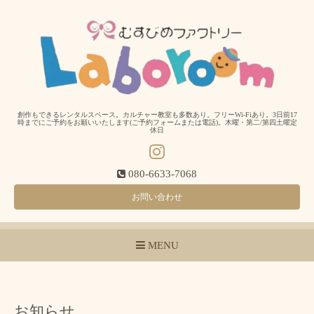
創作もできるレンタルスペース。カルチャー教室も多数あり。フリーWi-Fiあり。3日前17
時までにご予約をお願いいたします(ご予約フォームまたは電話)。木曜・第二/第四土曜定
休日
080-6633-7068
お問い合わせ
MENU
お知らせ