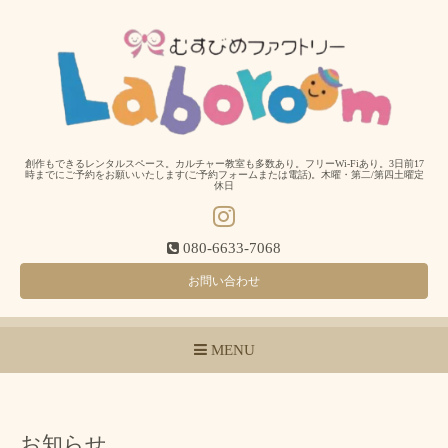
創作もできるレンタルスペース。カルチャー教室も多数あり。フリーWi-Fiあり。3日前17
時までにご予約をお願いいたします(ご予約フォームまたは電話)。木曜・第二/第四土曜定
休日
080-6633-7068
お問い合わせ
MENU
お知らせ