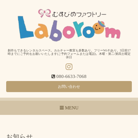
創作もできるレンタルスペース。カルチャー教室も多数あり。フリーWi-Fiあり。3日前17
時までにご予約をお願いいたします(ご予約フォームまたは電話)。木曜・第二/第四土曜定
休日
080-6633-7068
お問い合わせ
MENU
お知らせ