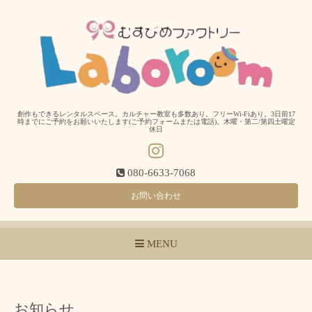
創作もできるレンタルスペース。カルチャー教室も多数あり。フリーWi-Fiあり。3日前17
時までにご予約をお願いいたします(ご予約フォームまたは電話)。木曜・第二/第四土曜定
休日
080-6633-7068
お問い合わせ
MENU
お知らせ