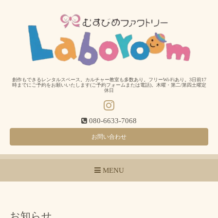
創作もできるレンタルスペース。カルチャー教室も多数あり。フリーWi-Fiあり。3日前17
時までにご予約をお願いいたします(ご予約フォームまたは電話)。木曜・第二/第四土曜定
休日
080-6633-7068
お問い合わせ
MENU
お知らせ