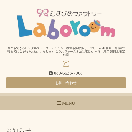
創作もできるレンタルスペース。カルチャー教室も多数あり。フリーWi-Fiあり。3日前17
時までにご予約をお願いいたします(ご予約フォームまたは電話)。木曜・第二/第四土曜定
休日
080-6633-7068
お問い合わせ
MENU
お知らせ