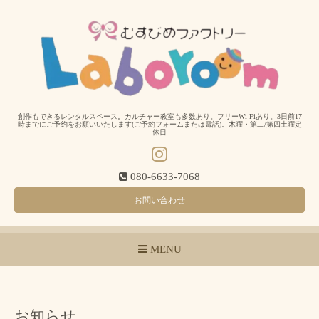
創作もできるレンタルスペース。カルチャー教室も多数あり。フリーWi-Fiあり。3日前17
時までにご予約をお願いいたします(ご予約フォームまたは電話)。木曜・第二/第四土曜定
休日
080-6633-7068
お問い合わせ
MENU
お知らせ