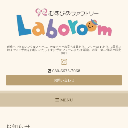
創作もできるレンタルスペース。カルチャー教室も多数あり。フリーWi-Fiあり。3日前17
時までにご予約をお願いいたします(ご予約フォームまたは電話)。木曜・第二/第四土曜定
休日
080-6633-7068
お問い合わせ
MENU
お知らせ