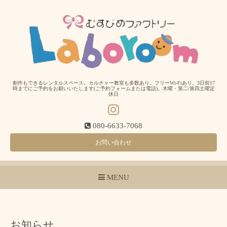
創作もできるレンタルスペース。カルチャー教室も多数あり。フリーWi-Fiあり。3日前17
時までにご予約をお願いいたします(ご予約フォームまたは電話)。木曜・第二/第四土曜定
休日
080-6633-7068
お問い合わせ
MENU
お知らせ