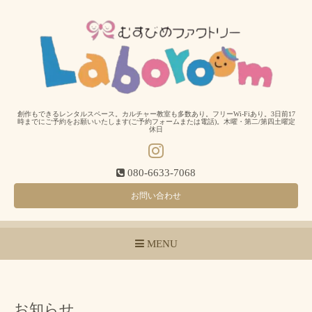
創作もできるレンタルスペース。カルチャー教室も多数あり。フリーWi-Fiあり。3日前17
時までにご予約をお願いいたします(ご予約フォームまたは電話)。木曜・第二/第四土曜定
休日
080-6633-7068
お問い合わせ
MENU
お知らせ