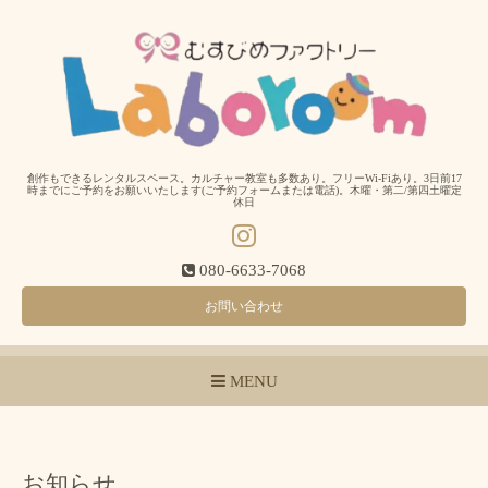
創作もできるレンタルスペース。カルチャー教室も多数あり。フリーWi-Fiあり。3日前17
時までにご予約をお願いいたします(ご予約フォームまたは電話)。木曜・第二/第四土曜定
休日
080-6633-7068
お問い合わせ
MENU
お知らせ