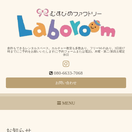
創作もできるレンタルスペース。カルチャー教室も多数あり。フリーWi-Fiあり。3日前17
時までにご予約をお願いいたします(ご予約フォームまたは電話)。木曜・第二/第四土曜定
休日
080-6633-7068
お問い合わせ
MENU
お知らせ