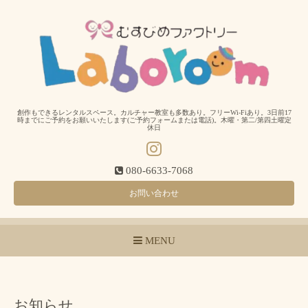
創作もできるレンタルスペース。カルチャー教室も多数あり。フリーWi-Fiあり。3日前17
時までにご予約をお願いいたします(ご予約フォームまたは電話)。木曜・第二/第四土曜定
休日
080-6633-7068
お問い合わせ
MENU
お知らせ