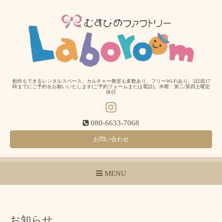
創作もできるレンタルスペース。カルチャー教室も多数あり。フリーWi-Fiあり。3日前17
時までにご予約をお願いいたします(ご予約フォームまたは電話)。木曜・第二/第四土曜定
休日
080-6633-7068
お問い合わせ
MENU
お知らせ