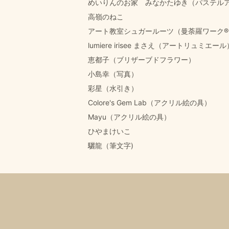
めいりんのお家 みなかたゆき（パステル
高嶺のねこ
アート教室シュガールーツ（曼荼羅ワーク®︎
lumiere irisee まさえ（アートリュミエール
恵都子（ブリザーブドフラワー）
小島幸（写真）
彩星（水引き）
Colore's Gem Lab（アクリル絵の具）
Mayu（アクリル絵の具）
ひやまけいこ
驪龍（筆文字)