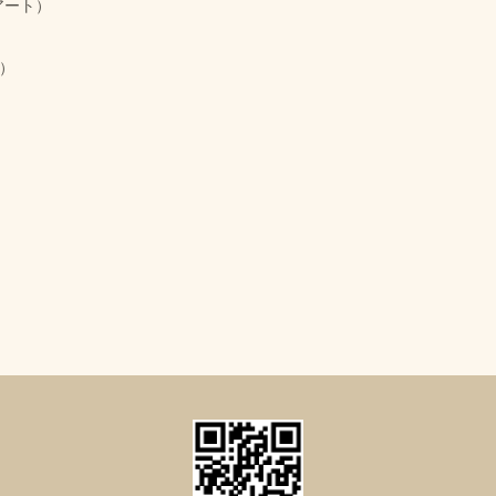
アート）
）
）