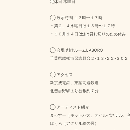
定休日 木曜日
◯ 展示時間 １３時〜１７時
＊第２、４水曜日は１５時〜１７時
＊１０月１４日(土)は貸し切りのため休み
◯ 会場 創作ルームLABORO
千葉県船橋市習志野台２-１３-２２-３０２
◯ アクセス
新京成電鉄、東葉高速鉄道
北習志野駅より徒歩約７分
◯ アーティスト紹介
まっすー（キットパス、オイルパステル、
はくろ（アクリル絵の具）