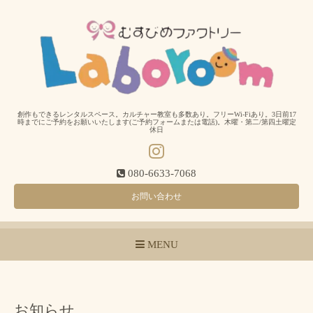
創作もできるレンタルスペース。カルチャー教室も多数あり。フリーWi-Fiあり。3日前17
時までにご予約をお願いいたします(ご予約フォームまたは電話)。木曜・第二/第四土曜定
休日
080-6633-7068
お問い合わせ
MENU
お知らせ