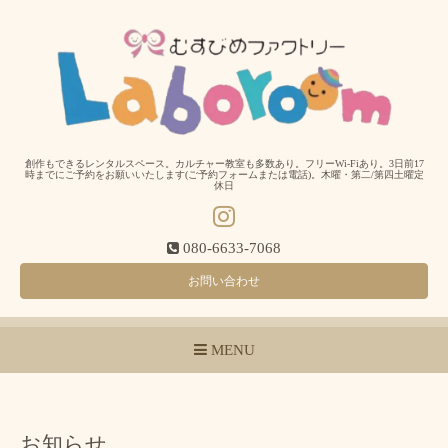
創作もできるレンタルスペース。カルチャー教室も多数あり。フリーWi-Fiあり。3日前17
時までにご予約をお願いいたします(ご予約フォームまたは電話)。木曜・第二/第四土曜定
休日
080-6633-7068
お問い合わせ
MENU
お知らせ