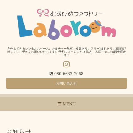
創作もできるレンタルスペース。カルチャー教室も多数あり。フリーWi-Fiあり。3日前17
時までにご予約をお願いいたします(ご予約フォームまたは電話)。木曜・第二/第四土曜定
休日
080-6633-7068
お問い合わせ
MENU
お知らせ