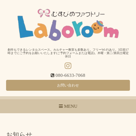
創作もできるレンタルスペース。カルチャー教室も多数あり。フリーWi-Fiあり。3日前17
時までにご予約をお願いいたします(ご予約フォームまたは電話)。木曜・第二/第四土曜定
休日
080-6633-7068
お問い合わせ
MENU
お知らせ