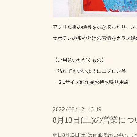
アクリル板の絵具を拭き取ったり、ス
サボテンの形やとげの表情をガラス絵
【ご用意いただくもの】
・汚れてもいいようにエプロン等
・２Lサイズ額作品お持ち帰り用袋
2022
08
12 16:49
/
/
8月13日(土)の営業に
明日8月13日(土)は台風接近に伴い