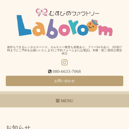
創作もできるレンタルスペース。カルチャー教室も多数あり。フリーWi-Fiあり。3日前17
時までにご予約をお願いいたします(ご予約フォームまたは電話)。木曜・第二/第四土曜定
休日
080-6633-7068
お問い合わせ
MENU
お知らせ